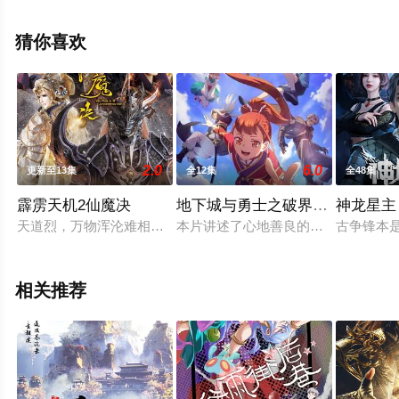
漫全集就上飘花影院，更多相关信息可移步至豆瓣动漫、
电视猫或剧情网等平台了解。
猜你喜欢
2.0
6.0
更新至13集
全12集
全48集
霹雳天机2仙魔决
地下城与勇士之破界少女日语
神龙星主
天道烈，万物浑沦难相别；逍遥灭，魔暗罪恶怎了结？忘机绝，
本片讲述了心地善良的皇女艾丽婕为
古争锋本
相关推荐