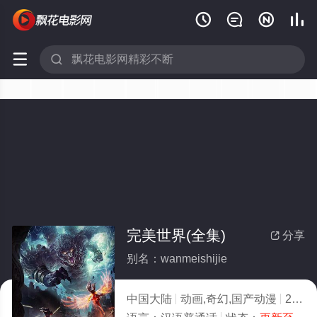






完美世界(全集)
分享

别名：wanmeishijie
中国大陆
动画,奇幻,国产动漫
2021