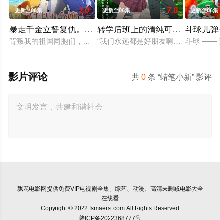
2.0
7.0
更新至06集
更新至06集
更新至06集
暴走千金立誓复仇。～用魔导书之力碾碎祖国～
转学后班上的清纯可爱美少女，
斗球儿弹
背叛我的祖国同胞们，你们做好觉悟了吗？ 建国纪念舞会的夜晚
“我们永远都是好朋友啊”在那个懵懂
斗球 ——
影片评论
共
0
条 “蜡笔小新” 影评
飘花电影网
提供免费VIP电视剧全集、综艺、动漫、高清未删减电影大全
在线看
Copyright © 2022 fsmaersi.com All Rights Reserved
赣ICP备2022368777号