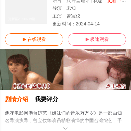
语言：
汉语普通话
状态：
更新至20230219期
导演：
未知
主演：
曾宝仪
更新至20230219期
更新时间：
2024-04-14
在线观看
极速观看


剧情介绍
我要评分
飘花电影网港台综艺《姐妹们的音乐万万岁》是一部由知
名导演执导，曾宝仪等演员精彩演绎的中国台湾综艺，手
机免费观看高清无删减完整版综艺节目就上飘花影院，更
