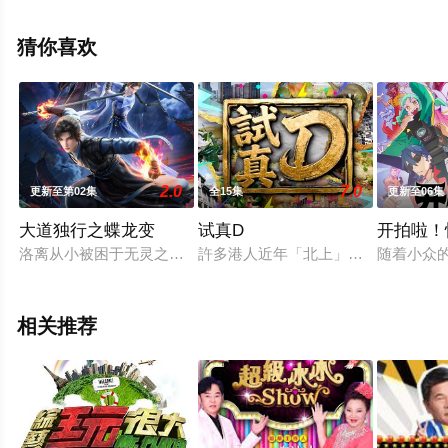
多相关信息可移步至豆瓣综艺、电视猫或剧情网等平台了
解。
猜你喜欢
2.0
7.0
更新至第02集
全15集
更新至06集
大道独行之蝶龙变
试真D
开拍啦！
洛离从⼩被困于⽆灵之地银州⼤陆，成为天绝杀堂的第⼀杀⼿。
許多港人近年「北上」玩樂，不論食
随着小众
相关推荐