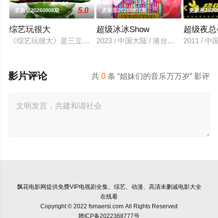
5.0
2.0
更新至20260808期
更新至20260801期
更新至2026
综艺玩很大
超级冰冰Show
超级夜总
《综艺玩很大》是三立电视与台湾电视公司联合监制及首播的外景节
2023 / 中国大陆 / 港台综艺
2011 /
影片评论
共
0
条 “姐妹们的音乐万万岁” 影评
飘花电影网
提供免费VIP电视剧全集、综艺、动漫、高清未删减电影大全
在线看
Copyright © 2022 fsmaersi.com All Rights Reserved
赣ICP备2022368777号