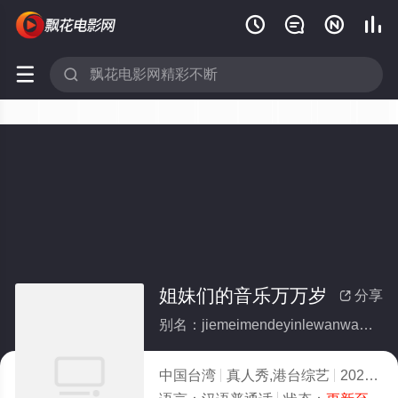






姐妹们的音乐万万岁
分享

别名：jiemeimendeyinlewanwansui
中国台湾
真人秀,港台综艺
2022
10