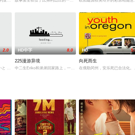
，讲述的是一个表面放纵不羁的太傅苏染为家复仇为
Eva Longoria 饰）和温柔随和的汉瑞（保罗·路德 Paul
故事发生在位于比弗利山庄的一所贵族学校中，能够进入此学校就读
欧阳建国在美玲开的彩票站随意
2.0
HD中字
8.0
HD
5.
225漫游异境
向死而生
镖头联手将劫匪击毙。但劫匪的哥哥是个螳螂拳高手
いと 饰）一心专注社团训练，虽然所在球队取得了冠军，但是她的爱情经历完
中二生Eriko和弟弟回家路上，一个转弯面对大海，怎么可能？附近
在俄勒冈州，安乐死已合法化。