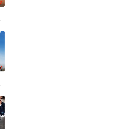
0
歌 饰），为利益化身“深情画家”，步步为营接近倔强女医生李梦（李萌萌 饰
0
他的电影教授搭档陷入了一场真实的谜案之中。
年初期当红的韩国流行三人团体。如今，三人为了一场仅有一次的演出再度合