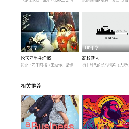
《原谅我这一生不羁放纵当太傅》以宫廷政变与江湖斗争为背景
急躁挑剔的凯特（艾娃·朗格利亚 
HD中字
2.0
HD中字
蛇形刁手斗螳螂
高校新人
简介：刁手阿福（王道饰）是镖局的镖师，一次走镖途中，与总
初中时代的长岛晴菜（大野
相关推荐