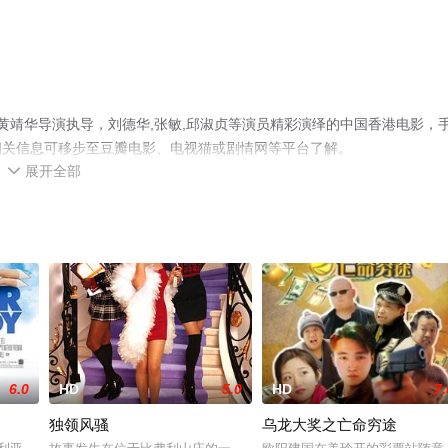
黄靖华导演执导，刘德华,张敏,邱淑贞等演员精彩演绎的中国香港电影，
相关信息可移步至豆瓣电影、电视猫或剧情网等平台了解。
展开全部

6.0
HD
5.0
HD
7.
独领风骚
乌龙大奖之亡命穷途