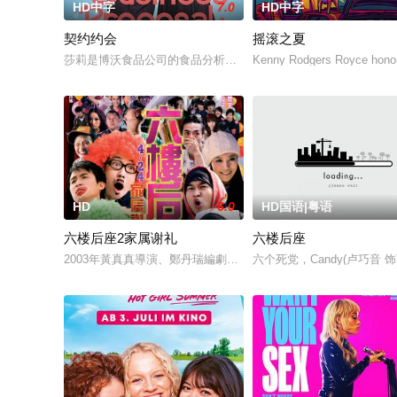
HD中字
7.0
HD中字
契约约会
摇滚之夏
莎莉是博沃食品公司的食品分析师，如今陷入财务困境，她答应
Kenny Rodgers Royce honors
HD
6.0
HD国语|粤语
六楼后座2家属谢礼
六楼后座
2003年黃真真導演、鄭丹瑞編劇的喜劇《六樓后座》拍出香港新一代的
六个死党，Candy(卢巧音 饰)、