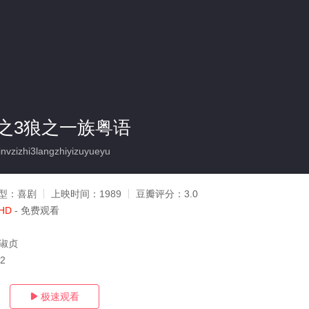
之3狼之一族粤语
vzizhi3langzhiyizuyueyu
型：
喜剧
上映时间：
1989
豆瓣评分：
3.0
HD
- 免费观看
邱淑贞
12
极速观看
