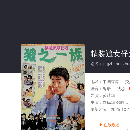
精装追女仔
别名：jingzhuangzhuin
地区：
中国香港
类
语言：
粤语
状态：
导演：
黄靖华
主演：
刘德华,张敏,
更新时间：
2025-10-
在线观看
