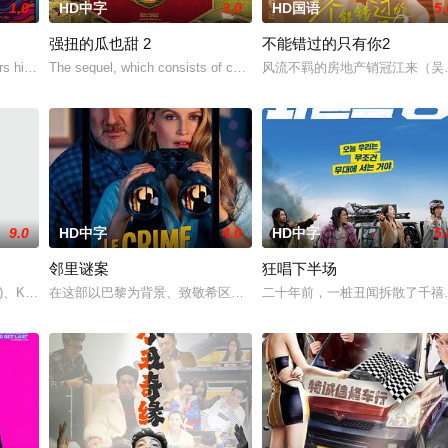
1.0
HD中字
3.0
HD国语
5.
强扭的瓜也甜 2
不能错过的只有你2
为挚友雅斯敏牵线搭桥，为她安排相亲。原来，雅斯
 his late mother's le
The sequel, which consists of consecutive events fo
风流不羁的房地产销冠江来（吴翊
9.0
HD中字
4.0
HD中字
5.
邻里谜案
狂唱下半场
愛情面面觀，其中「Truth orD
Karena(林嘉欣 饰)、梁Wing(周俊伟 饰)、Jean(邓
在这部以巴黎为背景、致敬希区柯克的影片中，一位犯罪小说作家和
二十年前，一桩丑闻拆散了千禧