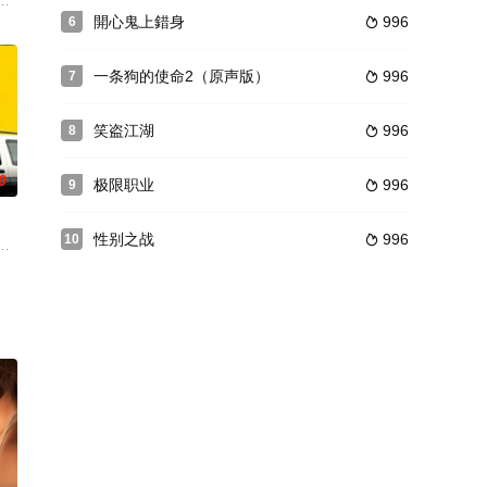
的学生们，非富即贵，所以，校园里奢侈和自由
买了一张彩票，竟中了大奖他想通过这笔钱摆脱老婆的多年欺辱，和心仪已久
開心鬼上錯身
996
6

一条狗的使命2（原声版）
996
7

笑盗江湖
996
8

0
极限职业
996
9

性别之战
996
10

全为零。
从来没海。是别个空间吧？没有奇形异状的
一个男人要开车穿越大半个美国，带八十岁的岳父去那里完成安乐死的心愿。