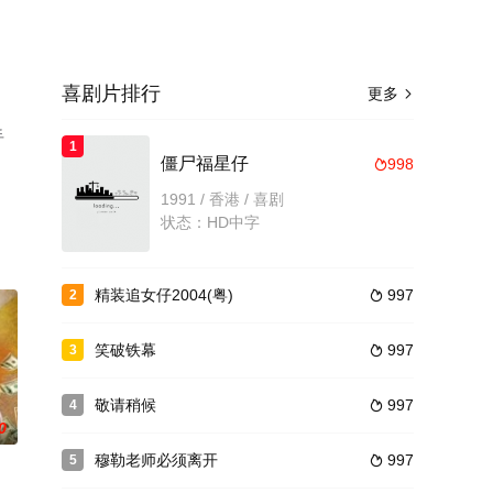
喜剧片排行
更多

手
1
僵尸福星仔
998

1991 / 香港 / 喜剧
状态：HD中字
精装追女仔2004(粤)
997
2

笑破铁幕
997
3

敬请稍候
997
4

0
穆勒老师必须离开
997
5
