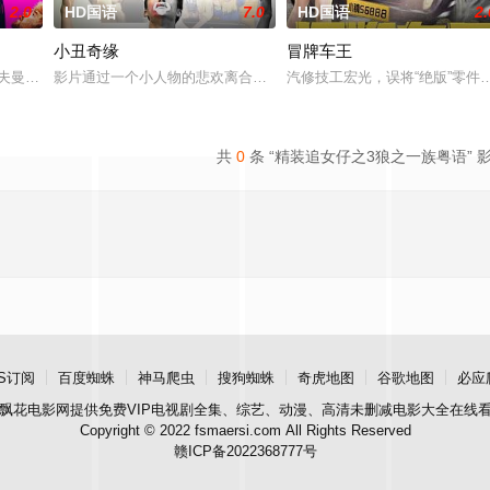
2.0
HD国语
7.0
HD国语
2.
小丑奇缘
冒牌车王
 Cooper Hoffman 饰）在著名艺术家艾丽卡·特蕾西（奥利维亚
影片通过一个小人物的悲欢离合，宣扬了树立正确的恋爱观生活观的
汽修技工宏光，误将“绝版”零
共
0
条 “精装追女仔之3狼之一族粤语” 
S订阅
百度蜘蛛
神马爬虫
搜狗蜘蛛
奇虎地图
谷歌地图
必应
飘花电影网
提供免费VIP电视剧全集、综艺、动漫、高清未删减电影大全在线
Copyright © 2022 fsmaersi.com All Rights Reserved
赣ICP备2022368777号