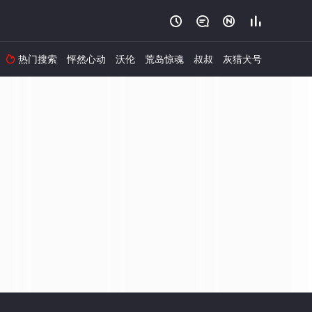




热门搜索
怦然心动
沃伦
荒岛惊魂
叔叔
灰猎犬号
