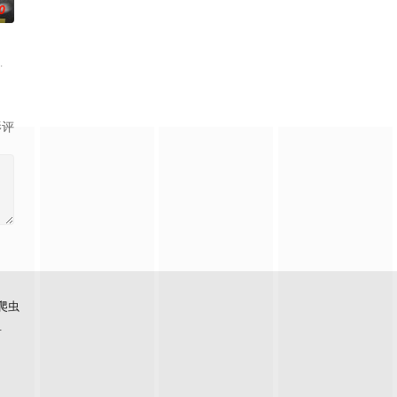
0
必要性，鞭挞了追金，虚荣等错误的观念，让人
件遗落盲女薛薇薇家中，为了找回丢失的东西，宏光无意中伪装成车王与薇薇进行
影评
爬虫
看