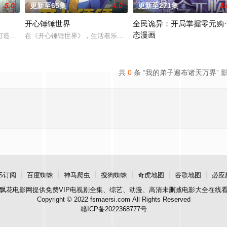
5.0
更新至65集
4.0
更新至271集
1.
开心锤锤世界
全民诡异：开局掌握零元购·
态漫画
异境滋生侵蚀神魂、扰乱秩序的暗紫色暗力；天地遴
打造『花仙子』全新动画 新作将继承经典、结合潮流、呈现崭新的花仙子世界
在《开心锤锤世界》，生活着乐观善良的少年锤锤和他性格各异的家
诡异末世降临，男主角陈木携万
共
0
条 “我的弟子遍布诸天万界” 
S订阅
百度蜘蛛
神马爬虫
搜狗蜘蛛
奇虎地图
谷歌地图
必应
飘花电影网
提供免费VIP电视剧全集、综艺、动漫、高清未删减电影大全在线
Copyright © 2022 fsmaersi.com All Rights Reserved
赣ICP备2022368777号