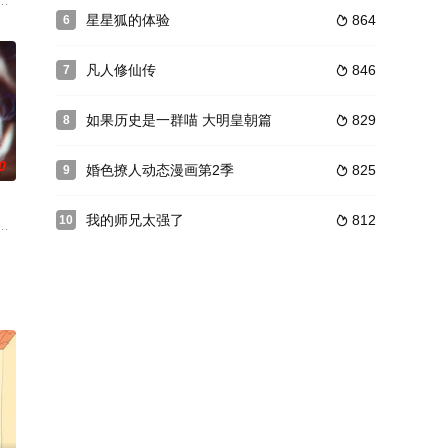
工静恒接到关停通知，收拾行李时碰倒木箱，唤醒了因被遗忘而沉睡的四瑞兽
星星狐的体验
864
6

。然而
高阴神职业——阴司至尊！生死簿翻页，万灵寿
凡人修仙传
846
7

如果历史是一群喵 大明皇朝篇
829
8

0
婚色撩人动态漫画第2季
825
9

我的师兄太强了
812
10

、水、火
身份，就读于恶魔学校巴比斯。他结识了许多恶
原王家来势汹汹，姬家老祖心怀鬼胎，姬紫月沦为家族联姻工具，叶凡身陷众