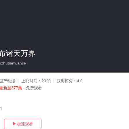
布诸天万界
hutianwanjie
国产动漫
上映时间：
2020
豆瓣评分：
4.0
更新至377集
- 免费观看
21
极速观看
