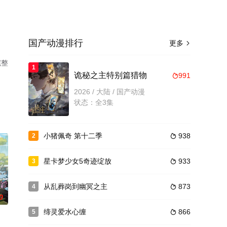
国产动漫排行
更多

完整
1
诡秘之主特别篇猎物
991

2026 / 大陆 / 国产动漫
状态：全3集
小猪佩奇 第十二季
938
2

星卡梦少女5奇迹绽放
933
3

从乱葬岗到幽冥之主
873
4

0
缔灵爱水心缠
866
5
