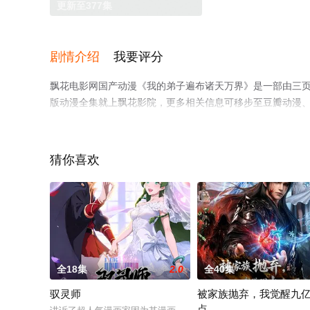
更新至377集
剧情介绍
我要评分
飘花电影网国产动漫《我的弟子遍布诸天万界》是一部由三
版动漫全集就上飘花影院，更多相关信息可移步至豆瓣动漫
猜你喜欢
全18集
2.0
全40集
驭灵师
被家族抛弃，我觉醒九
点