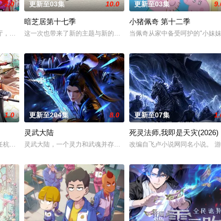
2.0
更新至03集
10.0
更新至03集
9.
暗芝居第十七季
小猪佩奇 第十二季
厅，下一秒竟然血流成河……明明是爱民如子的君王下一秒竟然变成嗜血凶兽……
这一次也带来了新的主题与新的恐怖演出，充满了令人脊背发凉的故事
当佩奇从家中备受呵护的"小妹妹
1.0
更新至204集
8.0
更新至07集
1.
灵武大陆
死灵法师,我即是天灾(2026)
中觉醒绑定逆天系统，靠水系启灵死里逃生，立誓肃
任杭州，与老友佛印（一心想将苏东坡渡入佛门）、辽国女粉丝耶律云（原型为
灵武大陆，一个灵力和武魂并存的世界，灵修一念动山河，武者徒手
改编自飞卢小说网同名小说。 