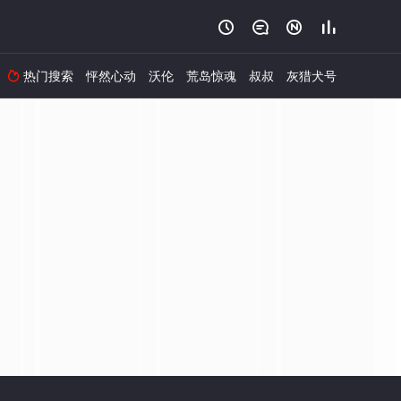




热门搜索
怦然心动
沃伦
荒岛惊魂
叔叔
灰猎犬号
