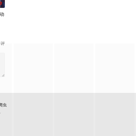
0
动
。
人朋友们，他们在日常琐事中脑洞大开，以充满
亿诡币重生，开局直接化身天使投资人，当其他人为了几块冥币大打出手时，
影评
爬虫
看