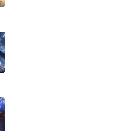
0
“明”
。负责演唱片尾主题曲的二人歌谣组合“风轮
"一跃成为肩负责任的"大姐姐"，
0
高丽使者
撕天地。星辰镇昔日天才辰天，十岁后武魂沉寂
游戏降临现实，世界规则颠覆，人类进入全民转职时代。 机遇之下暗流汹涌，深