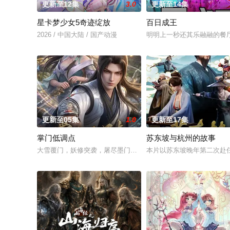
更新至12集
3.0
更新至14集
星卡梦少女5奇迹绽放
百日成王
2026 / 中国大陆 / 国产动漫
明明上一秒还其乐融融的餐
更新至05集
1.0
更新至17集
掌门低调点
苏东坡与杭州的故事
大雪覆门，妖修突袭，屠尽墨门，少年路朝歌痛失至亲，绝境之
本片以苏东坡晚年第二次赴