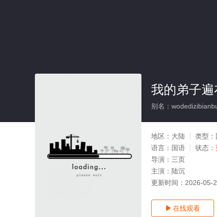
我的弟子遍
别名：wodedizibianbuz
地区：
大陆
类型：
语言：
国语
状态：
导演：
三页
主演：
陆沉
更新时间：
2026-05-
在线观看
