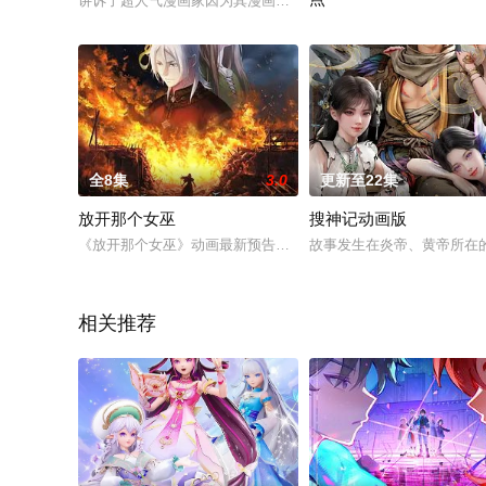
讲诉了超人气漫画家因为其漫画《驭灵师》而名声大振，多年后
赵赫洲的母亲为救嚣张跋扈
全8集
3.0
更新至22集
放开那个女巫
搜神记动画版
《放开那个女巫》动画最新预告：真实存在的女巫？这世界似乎
故事发生在炎帝、黄帝所在
相关推荐