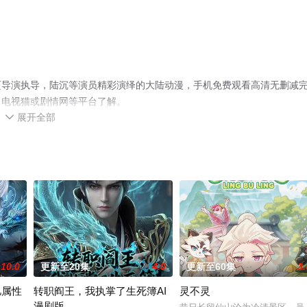
页导演执导，陆沉等演员精彩演绎的大陆动漫，手机免费观看高清无删减
、电视猫或剧情网等平台了解。
展开全部

10.0
更新至20集
4.0
更新至60集
3.
亿属性
转职阎王，我执掌了生死簿AI
灵不灵
漫剧版