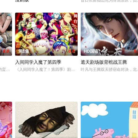
却因江郎才尽，只能依靠不断的抹杀笔下人物来博取
昔日长留仙山沦为冷清景区，员
的长女赵馨儿，不惜在身怀六甲之际，动用“太初混沌体”天赋，救回重伤的女儿
万族咆哮，撕裂苍穹！全面转职时代彻底降临！觉醒日，李一觉醒至
8.0
第1集
8.0
HD国语
9.
入间同学入魔了第四季
遮天剧场版背棺战王腾
跟自己想的不太一样！
的蛮荒时代。正值群雄逐鹿中原之际，天下公认的领袖——神农帝去世，金、木
《入间同学入魔了！第四季》剧情简介：铃木入间隐瞒着自己人类的
叶凡与王腾双天骄宿命对决，北