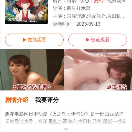
语言：
日语
状态：
完结
- 免费观看
导演：
西见祥示郎
主演：
宫泽理惠,洼冢洋介,吉田帆乃華,尾形一成
完结/全集
更新时间：
2023-09-13
在线观看
极速观看


剧情介绍
我要评分
飘花电影网日本动漫《火之鸟：伊甸17》是一部由西见祥
示郎导演执导，宫泽理惠,洼冢洋介,吉田帆乃華,尾形一成等
演员精彩演绎的日本动漫，大结局剧情已揭晓（完结），
