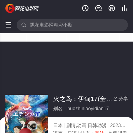






火之鸟：伊甸17(全集)
分享

别名：huozhiniaoyidian17
日本
剧情,动画,日韩动漫
2023
5.0