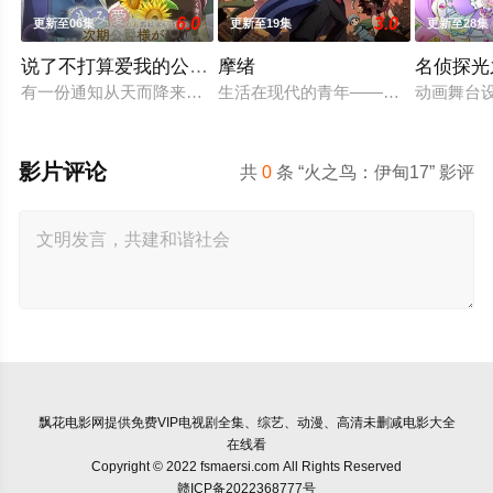
6.0
3.0
更新至06集
更新至19集
更新至28集
说了不打算爱我的公爵继承人，不知为何对我宠爱有加
摩绪
名侦探光
有一份通知从天而降来到没落贵族的千金，艾尔莎的身边。那就
生活在现代的青年——摩绪（MAO）。
动画舞台设
影片评论
共
0
条 “火之鸟：伊甸17” 影评
飘花电影网
提供免费VIP电视剧全集、综艺、动漫、高清未删减电影大全
在线看
Copyright © 2022 fsmaersi.com All Rights Reserved
赣ICP备2022368777号