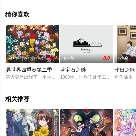
手机免费观看高清无删减完整版动漫全集就上飘花影院，
更多相关信息可移步至豆瓣动漫、电视猫或剧情网等平台
猜你喜欢
了解。
4.0
8.0
全12集
全39集
12集全
异世界四重奏第二季
蓝宝石之谜
昨日之歌
某天突然出现了一个神奇的按钮。按下按钮后，就转移到了另外
1889年，世界正处于工业革命蓬勃
鱼住陆生
相关推荐