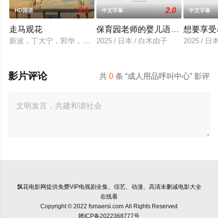
5.0
2.0
HD国语
中文字幕
中文字幕
走马观花
保育园老师的婴儿语让人超兴奋
想要享受
新波，丁大宁，郭华，程一木他们毕业于同一所大学。他们和很
2025 / 日本 / 白木由子
2025 / 
影片评论
共
0
条 “成人用品呼叫中心” 影评
飘花电影网
提供免费VIP电视剧全集、综艺、动漫、高清未删减电影大全
在线看
Copyright © 2022 fsmaersi.com All Rights Reserved
赣ICP备2022368777号