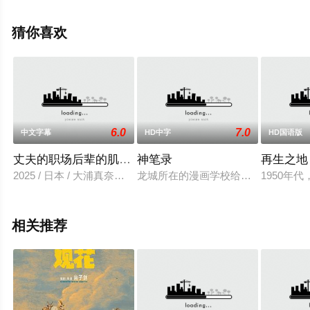
多相关信息可移步至豆瓣电影、电视猫或剧情网等平台了
解。
猜你喜欢
6.0
7.0
中文字幕
HD中字
HD国语版
丈夫的职场后辈的肌力体验
神笔录
再生之地
2025 / 日本 / 大浦真奈美,田中一平
龙城所在的漫画学校给大家布置了一
1950
相关推荐