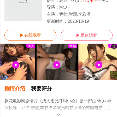
语言：
韩语
状态：
HD中字
- 免费观看
导演：
Mr.,나
主演：
尹律,智熙,李彩潭
HD中字
更新时间：
2023-10-19
在线观看
极速观看


剧情介绍
我要评分
飘花电影网剧情片《成人用品呼叫中心》是一部由Mr.,나导
演执导，尹律,智熙,李彩潭等演员精彩演绎的韩国电影，手
机免费观看高清无删减完整版电影大全就上飘花影院，更
