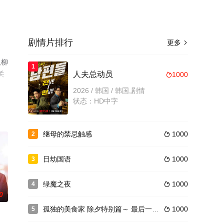
剧情片排行
更多

,柳
1
关
人夫总动员
1000

2026 / 韩国 / 韩国,剧情
状态：HD中字
继母的禁忌触感
1000
2

日劫国语
1000
3

绿魔之夜
1000
4

0
孤独的美食家 除夕特别篇～ 最后一食！濑户内出差篇
1000
5
