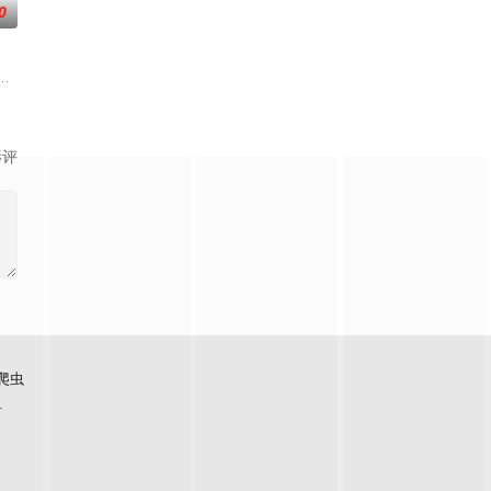
0
一人踏上穿越西德克萨斯州的旅程，寻求紧急医
的作家志愿者耶的粉丝sean咖啡厅工作,抽空写文章。偶然自己的粉丝sea
影评
爬虫
看