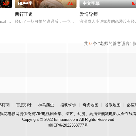
5.0
HD中字
3.0
中文字幕
8.
西行正道
爱情导师
典礼后，被一种突如其来的冲动驱使。回到布宜诺
cal drama set against th
经历了一场可怕的遭遇后，一位小镇女子向疏远的哥哥借了钱，独自
浪漫成人小说家梦的恋爱没有经验
共
0
条 “老师的善意谎言” 
S订阅
百度蜘蛛
神马爬虫
搜狗蜘蛛
奇虎地图
谷歌地图
必应
飘花电影网
提供免费VIP电视剧全集、综艺、动漫、高清未删减电影大全在线
Copyright © 2022 fsmaersi.com All Rights Reserved
赣ICP备2022368777号