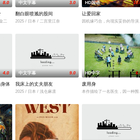
8.0
中文字幕
3.0
HD国语
10.
爱
翻白眼喷溅的股间
让爱回家
川金二
2025 / 日本 / 二宫里江奈
因机缘巧合，向现实妥协的导演
4.0
中文字幕
9.0
HD中字
6.
的身体
我床上的丈夫朋友
废用身
2025 / 日本 / 浅仓麻凛
本作描绘了一名医生，因一种围