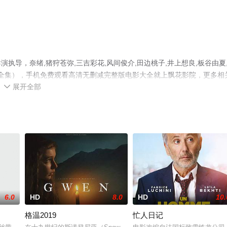
导，奈绪,猪狩苍弥,三吉彩花,风间俊介,田边桃子,井上想良,板谷由夏
1全集），手机免费观看高清无删减完整版电影大全就上飘花影院，更多相
展开全部

6.0
HD
8.0
HD
10.
格温2019
忙人日记