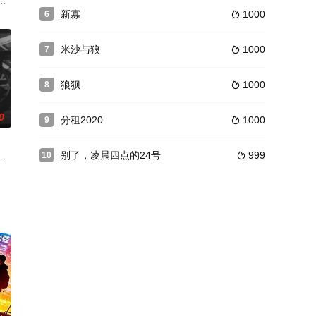
自己的家园
任CEO克里斯蒂安·斯泰福的真人真事。影片讲述严苛的工作狂总裁--斯泰福
新寡
1000
6

米沙与狼
1000
7

狼狈
1000
8

0
分租2020
1000
9

别了，凌晨四点的24号
999
10

《最佳冷盘》(Best Se
,田丰,杨群,张意虹