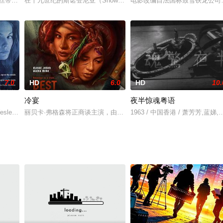
家，被谋杀了。警察怀疑她，凶手们想让她安静下来
丝带”协会为原型，弘扬 “志愿、 快乐、挑战”的红丝带精神，展示当代大学生互
在十九世纪的斯诺登尼亚（Snowdonia），一个年轻的女孩拼命捍卫
电影改编自法国标致雪铁龙公司前
7.0
HD
6.0
HD
10.
冷宴
夜半惊魂粤语
胎的住客，深藏不露的老板娘，神秘莫测的服务员，
sley Snipes 饰）是隶属于华盛顿警署的高级警务人员，专门办一些
丽贝卡·弗格森将正商谈主演，由蒂姆·米勒执导的Skydance复仇主题新片
1963 / 中国香港 / 萧芳芳,蓝娣