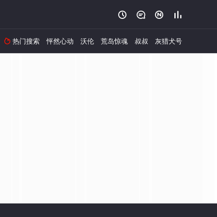




热门搜索
怦然心动
沃伦
荒岛惊魂
叔叔
灰猎犬号
