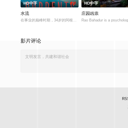
HD中字
8.0
HD中字
水流
庄园凶祟
在事业的巅峰时期，34岁的阿根廷造型师丽娜在瑞士的一场颁奖
Rao Bahadur is a psychologi
影片评论
RS