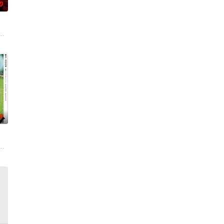
0
朱达仁萌生拍一部《河南人在北京》电影的念头，在说服主编姚松、老乡韩战
0
绕“废用身”——因瘫痪等原因已无恢复可能的四肢——的治疗方法，而一步步踏