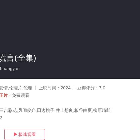
谎言(全集)
huangyan
爱情,伦理片,伦理
上映时间：
2024
豆瓣评分：
7.0
正片
- 免费观看
,三吉彩花,风间俊介,田边桃子,井上想良,板谷由夏,柳原晴郎
13
极速观看
