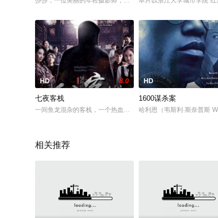
莎莎，一位美丽的年轻摄影师，发现她的情人，一个成功的艺术
本片以浙江大学城市学院“红
HD
8.0
HD
七夜客栈
1600谋杀案
一间鱼龙混杂的客栈，一个热血耿直的巡警，山洪封镇下各怀鬼
哈利恩（韦斯利·斯奈普斯 We
相关推荐