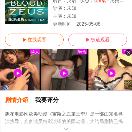
语言：
英语
状态：
全8集
- 免费观看
导演：
未知
主演：
未知
全8集/全集
更新时间：
2025-05-08
在线观看
极速观看


剧情介绍
我要评分
飘花电影网欧美动漫《宙斯之血第三季》是一部由知名导
演执导，众多演员精彩演绎的美国动漫，大结局剧情已揭
晓（全8集），手机免费观看高清无删减完整版动漫全集就
