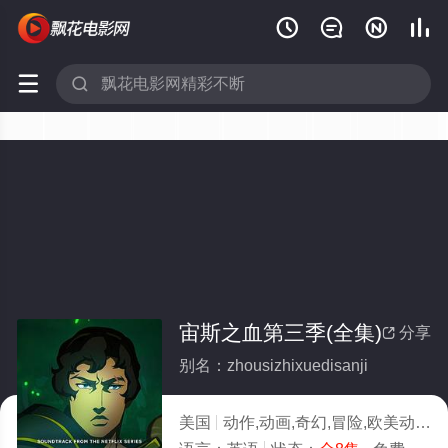






宙斯之血第三季(全集)
分享

别名：zhousizhixuedisanji
美国
动作,动画,奇幻,冒险,欧美动漫