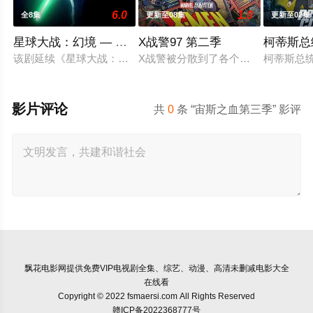
6.0
1.0
全8集
更新至08集
更新至02集
星球大战：幻境 — 第九个绝地武士
X战警97 第二季
柯蒂斯总
该剧延续《星球大战：幻境》的世界观，见证绝地武士崭新篇章
X战警被分散到了各个时间线，从过去
柯蒂斯总统
影片评论
共
0
条 “宙斯之血第三季” 影评
飘花电影网
提供免费VIP电视剧全集、综艺、动漫、高清未删减电影大全
在线看
Copyright © 2022 fsmaersi.com All Rights Reserved
赣ICP备2022368777号