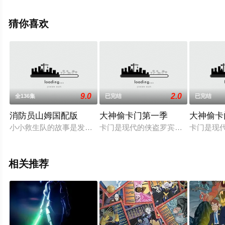
上飘花影院，更多相关信息可移步至豆瓣动漫、电视猫或
剧情网等平台了解。
猜你喜欢
9.0
2.0
全136集
已完结
已完结
消防员山姆国配版
大神偷卡门第一季
大神偷卡
小小救生队的故事是发生在英国威尔斯邦迪的村庄,叙述消防员山
卡门是现代的侠盗罗宾汉，她周游全
卡门是现
相关推荐