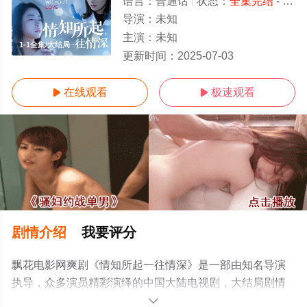
语言：
普通话
状态：
全集完结
- 免费观看
导演：
未知
主演：
未知
1-1全集/大结局
更新时间：
2025-07-03
在线观看
极速观看


剧情介绍
我要评分
飘花电影网爽剧《情知所起一往情深》是一部由知名导演
执导，众多演员精彩演绎的中国大陆电视剧，大结局剧情
已揭晓（1-1全集），手机免费观看高清无删减完整版电视
