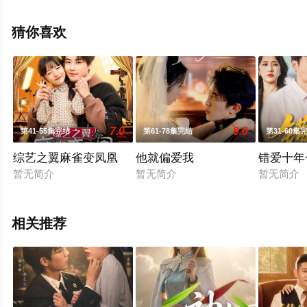
剧全集就上飘花影院，更多相关信息可移步至豆瓣电视
剧、电视猫或剧情网等平台了解。
猜你喜欢
7.0
9.0
第41-55集完结
第61-78集完结
第31-60集
综艺之翼麻雀变凤凰
他就偏爱我
错爱十年
暂无简介
暂无简介
暂无简介
相关推荐