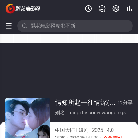






情知所起一往情深(全集)
分享

别名：qingzhisuoqiyiwangqingshen
中国大陆
短剧
2025
4.0