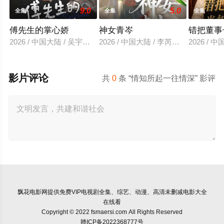
9.0
5.0
全集
全集
全集
傅先生的掌心娇
神女青岑
错把董事
2026 / 中国大陆 / 吴宇航＆郑千亦
2026 / 中国大陆 / 李芮峤＆张媛媛
2026 /
影片评论
共
0
条 “情知所起一往情深” 影评
飘花电影网
提供免费VIP电视剧全集、综艺、动漫、高清未删减电影大全
在线看
Copyright © 2022 fsmaersi.com All Rights Reserved
赣ICP备2022368777号