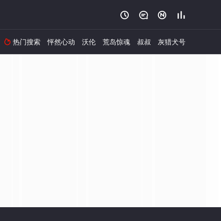




热门搜索
怦然心动
沃伦
荒岛惊魂
叔叔
灰猎犬号
