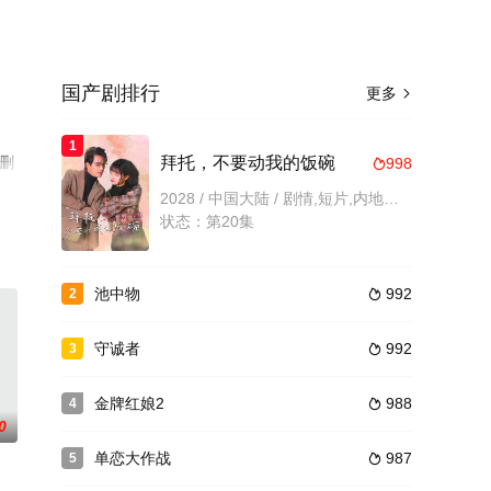
国产剧排行
更多

1
无删
拜托，不要动我的饭碗
998

2028 / 中国大陆 / 剧情,短片,内地剧,国产
状态：第20集
池中物
992
2

守诚者
992
3

金牌红娘2
988
4

0
单恋大作战
987
5
