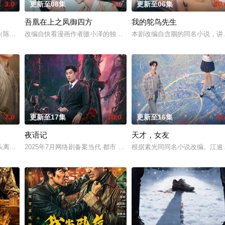
3.0
更新至08集
7.0
更新至06集
10.
吾凰在上之凤御四方
我的鸵鸟先生
房”的阴阳宅，江淮被掳走配“阴婚”。他与女
陈伟霆 饰）与吴老狗（曾舜晞 饰）强强联手，携手霍仙姑（陈瑶 饰）与九门
改编自快看漫画作者嗷小泽的独家连载漫画《吾凰在上》。现代少女奚
本剧改编自含胭的同名小说，讲
7.0
更新至17集
10.0
更新至16集
9.
夜语记
天才，女友
完成复仇的受害者；临终前与遗憾和解的“无用
头离奇失窃，戏班主横尸戏台，将冷血少帅许又安与昆曲名伶荣筱楠推向不死不
2025年7月网络剧备案当代 都市 海南越酷文化传媒有限公司
根据素光同同名小说改编。江逾