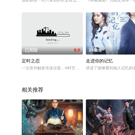
该剧讲述一对八零后的男女在北京平凡而又史诗般的爱情旅程。当
《幸福满屋》为观众演绎一
已完结
9.0
24集全
定时之恋
走进你的记忆
一次意外触发传送仪器，A时空的林晓希被传到了B时空，高冷博
讲述了能够看到他人记忆的
相关推荐