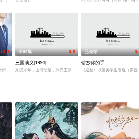
最有才华的男生周水（王安宇 饰）碰到最仗义的
场一家三代，一个大家庭和三个小家庭在城市郊区幸福小楼里的现代都市生活故
暂无简介
同母异父的可可（马苏 饰）和
10.0
全84集
3.0
已完结
3.
三国演义[1994]
错放你的手
士周予恒为隐藏A时空林晓希的身份，为她出谋划
女厨师安宁（宋妍霏饰）帮助莫名丧失一年记忆的上司龙皓谦（赵志伟饰）寻找
东汉末年，山河动荡，刘汉王朝气数将尽。内有十常侍颠倒黑白，祸乱
《返航》以留美学生袁焜（罗晋