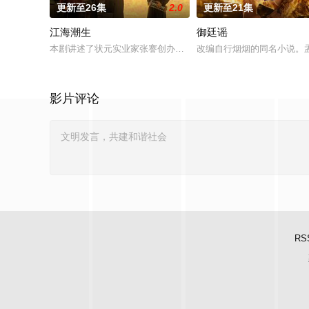
更新至26集
2.0
更新至21集
江海潮生
御廷谣
本剧讲述了状元实业家张謇创办大生企业，实业报国的故事。甲
改编自行烟烟的同名小说。
影片评论
RS