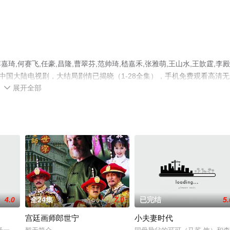
何赛飞,任豪,昌隆,曹翠芬,范帅琦,嵇嘉禾,张雅萌,王山水,王歆霆,李殿
绎的中国大陆电视剧，大结局剧情已揭晓（1-28全集），手机免费观看高清
展开全部
豆瓣电视剧、电视猫或剧情网等平台了解。

4.0
全24集
7.0
已完结
5.
宫廷画师郎世宁
小夫妻时代