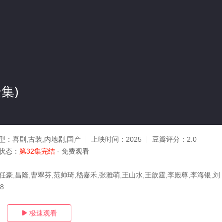
集)
型：
喜剧,古装,内地剧,国产
上映时间：
2025
豆瓣评分：
2.0
状态：
第32集完结
- 免费观看
任豪,昌隆,曹翠芬,范帅琦,嵇嘉禾,张雅萌,王山水,王歆霆,李殿尊,李海银,刘
08
极速观看
