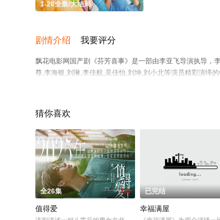
1-28全集/大结局
剧情介绍
我要评分
飘花电影网国产剧《芬芳喜事》是一部由李亚飞导演执导，李嘉琦,
尊,李海银,刘琳,李佳航,吴佳怡,刘坤,刘小北等演员精彩演
减完整版电视剧全集就上飘花影院，更多相关信息可移步至
猜你喜欢
全26集
7.0
已完结
值得爱
幸福满屋