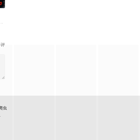
0
的她被他
带自己用程序员身份卧底电诈集团以求查出未婚
刑侦支队在无普及监控、无DNA鉴定技术的支持下，通过摸排、勘查等传统刑侦
影评
爬虫
看