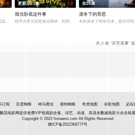
8.0
更新至21集
1.0
全26集
5.
我当卧底这件事
凛冬下的罪恶
午战争后，国家蒙羞，张謇虽高中状元，却渴望寻求
孟廷辉，大平王朝有史以来个以女子进士科三元及第入翰林院的奇女子。十年前
程序员李文刻意接近顾婷，利用顾炎女儿奴的属性，请求老炮儿顾炎
本剧讲述了90年代末，怒河市
共
0
条 “芬芳喜事” 
S订阅
百度蜘蛛
神马爬虫
搜狗蜘蛛
奇虎地图
谷歌地图
必应
飘花电影网
提供免费VIP电视剧全集、综艺、动漫、高清未删减电影大全在线
Copyright © 2022 fsmaersi.com All Rights Reserved
赣ICP备2022368777号