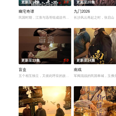
更新至16集
3.0
更新至20集
幽宅奇谭
九门2026
民国时期，江淮与迅哥组成说书班子，偶遇“白天人住屋，晚上鬼占
长沙风云再起之时，张启山（
更新至13集
5.0
更新至14集
盲盒
南戏
五个相互独立，又彼此呼应的故事——用一场精心策划的“夏令营”
军阀混战的民国奉城，玉佛