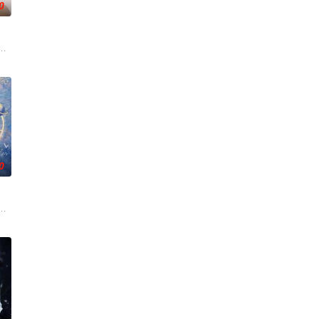
0
诸人
圆（姜贞羽 饰）因意外踏入玄机界，继而卷
述了邻家女孩庞倩（苏晓彤 饰）与童年时因一场意外落下身体残缺的少年顾铭
0
休的对立
白长大以后，林知夏忽然对他说：“江逾白，我喜欢你，哲学和生物学意义上的