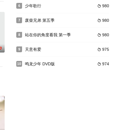
事。
李楠（潘泰名 饰）年龄都老大不小了，仍各玩各的，从不考虑自己的终身大事，
少年歌行
980
6

废柴兄弟 第五季
980
7

站在你的角度看我 第一季
980
8

0
天意有爱
975
9

鸣龙少年 DVD版
974
10

记忆，并
朝纲。外有张氏兄弟高呼“苍天已死，黄巾当
饰）在美国为生存苦苦挣扎开篇，之后，得到前女友刘倩蓉（聂鑫饰）的表姐