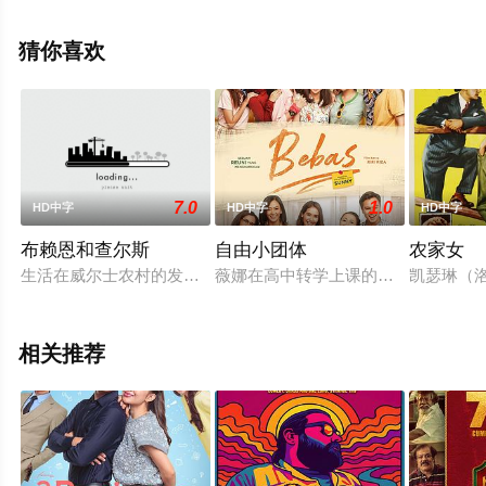
郑希怡,陆永,车婉婉,张致恒,洛诗,思漩,庄洁梦,谢佳妤,许靖
韵,张芷芊,王敏奕等演员精彩演绎的中国香港,中国大陆电
猜你喜欢
影，手机免费观看高清无删减完整版电影大全就上飘花影
院，更多相关信息可移步至豆瓣电影、电视猫或剧情网等
平台了解。
7.0
1.0
HD中字
HD中字
HD中字
布赖恩和查尔斯
自由小团体
农家女
生活在威尔士农村的发明家布莱恩每天都在建造一些稀奇古怪、
薇娜在高中转学上课的第一天，因说
凯瑟琳（洛
相关推荐