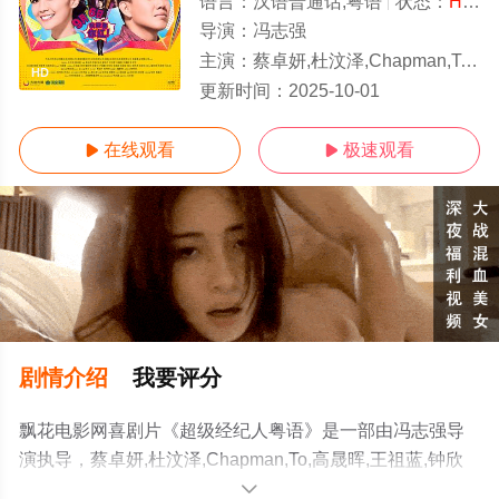
语言：
汉语普通话,粤语
状态：
HD
-
导演：
冯志强
主演：
蔡卓妍,杜汶泽,Chapman,To,高晟晖,王祖蓝,钟欣潼,何炅,谢霆锋,泳儿,霍汶希,张敬
HD
更新时间：
2025-10-01
在线观看
极速观看


剧情介绍
我要评分
飘花电影网喜剧片《超级经纪人粤语》是一部由冯志强导
演执导，蔡卓妍,杜汶泽,Chapman,To,高晟晖,王祖蓝,钟欣
潼,何炅,谢霆锋,泳儿,霍汶希,张敬轩,张继聪,吴浩康,卢海鹏,
