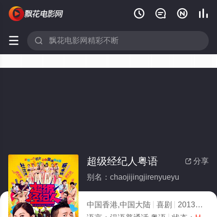






超级经纪人粤语
分享

别名：chaojijingjirenyueyu
中国香港,中国大陆
喜剧
2013
7.0