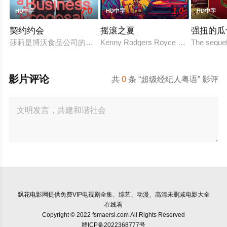
7.0
1.0
HD中字
HD中字
HD中字
契约约会
摇滚之夏
强扭的瓜
莎莉是博沃食品公司的食品分析师，如今陷入财务困境，她答应
Kenny Rodgers Royce honors his late 
The sequel
影片评论
共
0
条 “超级经纪人粤语” 影评
飘花电影网
提供免费VIP电视剧全集、综艺、动漫、高清未删减电影大全
在线看
Copyright © 2022 fsmaersi.com All Rights Reserved
赣ICP备2022368777号