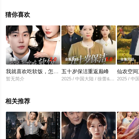
电视剧全集就上飘花影院，更多相关信息可移步至豆瓣电
视剧、电视猫或剧情网等平台了解。
猜你喜欢
2.0
5.0
全集
全集完结
全集完结
我就喜欢吃软饭，怎么了
五十岁保洁重返巅峰
仙农空间
暂无简介
2025 / 中国大陆 / 徐蕾&樊海鑫
2025 /
相关推荐