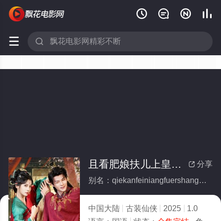






且看肥娘扶儿上皇位(全集)
分享

别名：qiekanfeiniangfuershanghuangwei
中国大陆
古装仙侠
2025
1.0