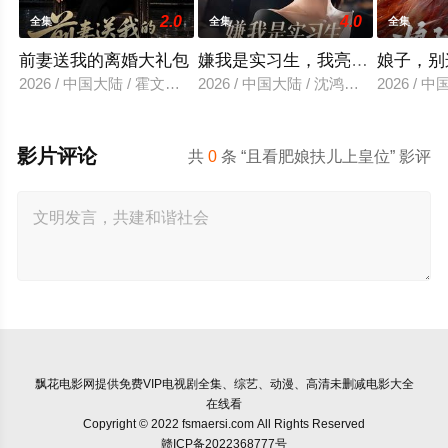
2.0
4.0
全集
全集
全集
前妻送我的离婚大礼包
嫌我是实习生，我亮出老板身份
娘子，别
2026 / 中国大陆 / 霍文琦＆雷小米
2026 / 中国大陆 / 沈鸿运＆刘亚倩
2026 / 
影片评论
共
0
条 “且看肥娘扶儿上皇位” 影评
飘花电影网
提供免费VIP电视剧全集、综艺、动漫、高清未删减电影大全
在线看
Copyright © 2022 fsmaersi.com All Rights Reserved
赣ICP备2022368777号