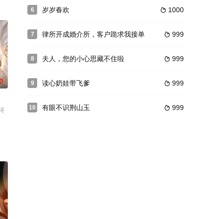
岁岁春欢
1000
6

岑
律所开成婚介所，客户跪求我接单
999
7

夫人，您的小心思藏不住啦
999
8

0
读心奶娃带飞爹
999
9

有眼不识荆山玉
999
10

浔