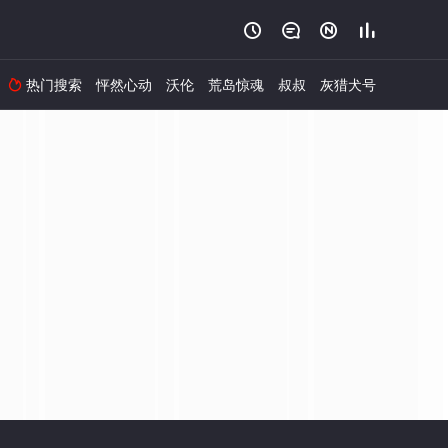




热门搜索
怦然心动
沃伦
荒岛惊魂
叔叔
灰猎犬号
