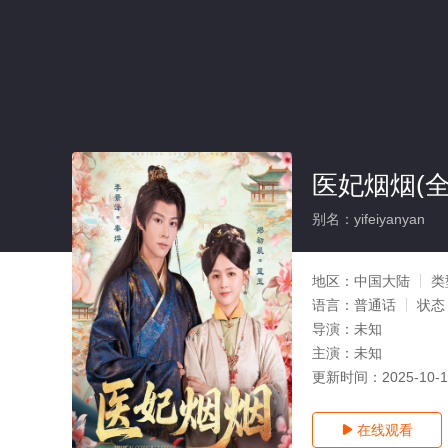
医妃烟烟(全
别名：yifeiyanyan
地区：
中国大陆
类
语言：
普通话
状态
导演：
未知
主演：
未知
更新时间：
2025-10-
在线观看
