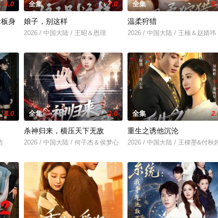
4.0
全集
7.0
全集
5.
老板身
娘子，别这样
温柔狩猎
2026 / 中国大陆 / 王昭＆恩璟
2026 / 中国大陆 / 王楠＆赵婧祎
＆刘亚倩
8.0
全集
2.0
全集
2.
杀神归来，横压天下无敌
重生之诱他沉沦
洁
2026 / 中国大陆 / 何子杰＆侯梦心
2026 / 中国大陆 / 王棣墨&付秋