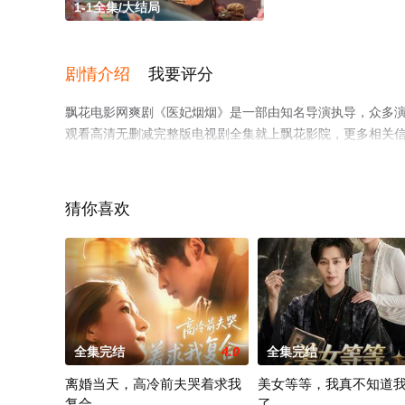
1-1全集/大结局
剧情介绍
我要评分
飘花电影网爽剧《医妃烟烟》是一部由知名导演执导，众多演
观看高清无删减完整版电视剧全集就上飘花影院，更多相关
猜你喜欢
全集完结
4.0
全集完结
离婚当天，高冷前夫哭着求我
美女等等，我真不知道
复合
了