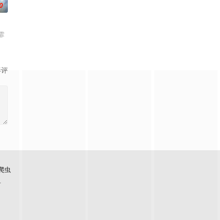
0
霏
影评
爬虫
看