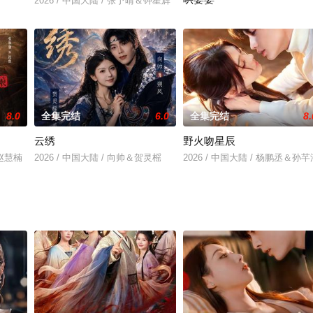
2026 / 中国大陆 / 张予晴＆钟星辉
＆白钰
2026 / 中国大陆 / 宗梦馨＆姜雨
8.0
全集完结
6.0
全集完结
8.
云绣
野火吻星辰
＆赵慧楠
2026 / 中国大陆 / 向帅＆贺灵榣
2026 / 中国大陆 / 杨鹏丞＆孙芊