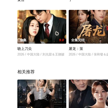
2026 / 中国大陆 / 居来提＆崔紫轩
2026 / 中国大陆 / 刘家铭
全集
9.0
全集完结
吻上刀尖
屠龙：策
2026 / 中国大陆 / 刘允甜＆王骁骏
2026 / 中国大陆 / 张和發
相关推荐