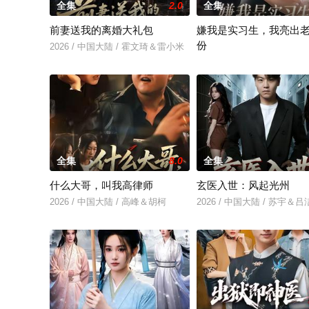
全集
2.0
全集
前妻送我的离婚大礼包
嫌我是实习生，我亮出
份
2026 / 中国大陆 / 霍文琦＆雷小米
2026 / 中国大陆 / 沈鸿运
全集
8.0
全集
什么大哥，叫我高律师
玄医入世：风起光州
2026 / 中国大陆 / 高峰＆胡柯
2026 / 中国大陆 / 苏宇＆吕