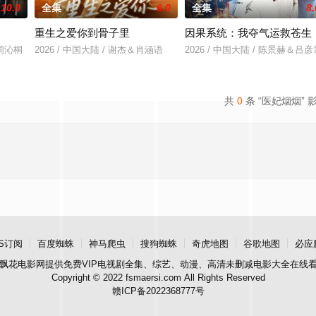
10.0
全集
6.0
全集
8.
重生之爱你到骨子里
因果系统：我夺气运救苍生
＆周沁桐
2026 / 中国大陆 / 谢杰＆肖涵语
2026 / 中国大陆 / 陈景赫＆吕彦
共
0
条 “医妃烟烟” 
S订阅
百度蜘蛛
神马爬虫
搜狗蜘蛛
奇虎地图
谷歌地图
必应
飘花电影网
提供免费VIP电视剧全集、综艺、动漫、高清未删减电影大全在线
Copyright © 2022 fsmaersi.com All Rights Reserved
赣ICP备2022368777号