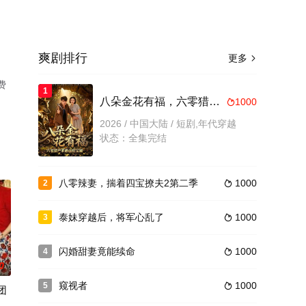
爽剧排行
更多

费
1
八朵金花有福，六零猎户爹进山挖宝藏
1000

2026 / 中国大陆 / 短剧,年代穿越
状态：全集完结
八零辣妻，揣着四宝撩夫2第二季
1000
2

泰妹穿越后，将军心乱了
1000
3

闪婚甜妻竟能续命
1000
4

0
窥视者
1000
5

团