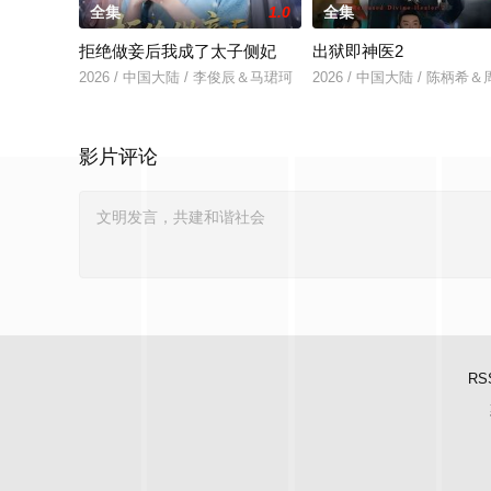
全集
1.0
全集
拒绝做妾后我成了太子侧妃
出狱即神医2
2026 / 中国大陆 / 李俊辰＆马珺珂
2026 / 中国大陆 / 陈柄希
影片评论
RS