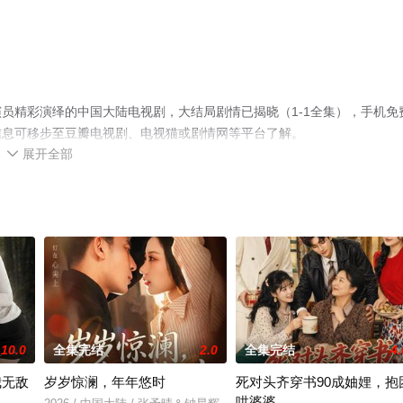
员精彩演绎的中国大陆电视剧，大结局剧情已揭晓（1-1全集），手机免
信息可移步至豆瓣电视剧、电视猫或剧情网等平台了解。
展开全部

10.0
全集完结
2.0
全集完结
4.
我无敌
岁岁惊澜，年年悠时
死对头齐穿书90成妯娌，抱
哄婆婆