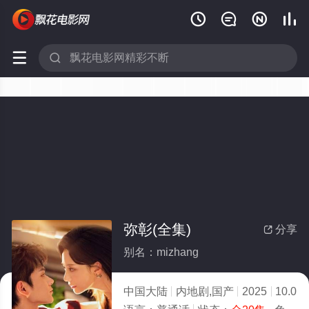






弥彰(全集)
分享

别名：mizhang
中国大陆
内地剧,国产
2025
10.0