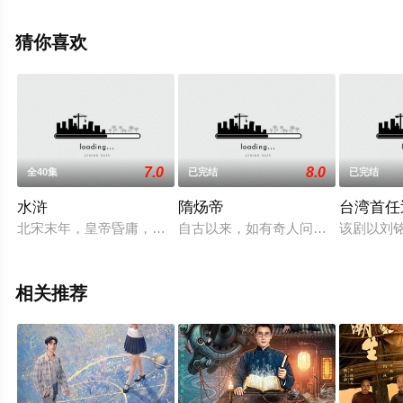
飘花影院，更多相关信息可移步至豆瓣电视剧、电视猫或
剧情网等平台了解。
猜你喜欢
7.0
8.0
全40集
已完结
已完结
水浒
隋炀帝
台湾首任
北宋末年，皇帝昏庸，奸臣当道。外虏压境，强梁四起。是非颠
自古以来，如有奇人问世必天降异象。
该剧以刘
相关推荐