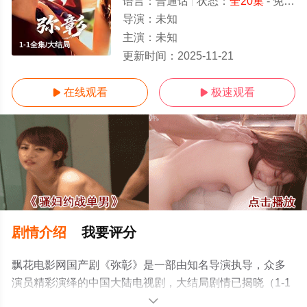
语言：
普通话
状态：
全20集
- 免费观看
导演：
未知
主演：
未知
1-1全集/大结局
更新时间：
2025-11-21
在线观看
极速观看


剧情介绍
我要评分
飘花电影网国产剧《弥彰》是一部由知名导演执导，众多
演员精彩演绎的中国大陆电视剧，大结局剧情已揭晓（1-1
全集），手机免费观看高清无删减完整版电视剧全集就上
