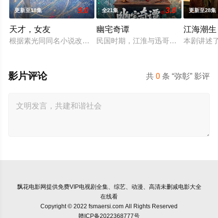
9.0
3.0
更新至18集
全21集
更新至28集
天才，女友
幽宅奇谭
江海潮生
根据素光同同名小说改编。江逾白长大以后，林知夏忽然对他说
民国时期，江淮与迅哥组成说书班子，
本剧讲述
影片评论
共
0
条 “弥彰” 影评
飘花电影网
提供免费VIP电视剧全集、综艺、动漫、高清未删减电影大全
在线看
Copyright © 2022 fsmaersi.com All Rights Reserved
赣ICP备2022368777号