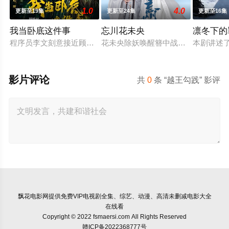
1.0
4.0
更新至19集
更新至24集
更新至16集
我当卧底这件事
忘川花未央
凛冬下的
程序员李文刻意接近顾婷，利用顾炎女儿奴的属性，请求老炮儿
花未央除妖唤醒簪中战神百里忘川元
本剧讲述
影片评论
共
0
条 “越王勾践” 影评
飘花电影网
提供免费VIP电视剧全集、综艺、动漫、高清未删减电影大全
在线看
Copyright © 2022 fsmaersi.com All Rights Reserved
赣ICP备2022368777号