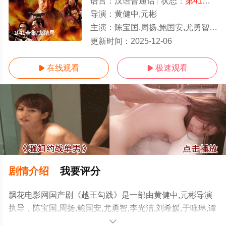
语言：
汉语普通话
状态：
第41集完结
导演：
黄健中,元彬
主演：
陈宝国,周扬,鲍国安,尤勇智,李光洁,刘希媛,于咏琳,谭晓燕,万美汐,张彤
1-41全集/大结局
更新时间：
2025-12-06
在线观看
极速观看


剧情介绍
我要评分
飘花电影网国产剧《越王勾践》是一部由黄健中,元彬导演
执导，陈宝国,周扬,鲍国安,尤勇智,李光洁,刘希媛,于咏琳,谭
晓燕,万美汐,张彤等演员精彩演绎的中国大陆电视剧，大结
