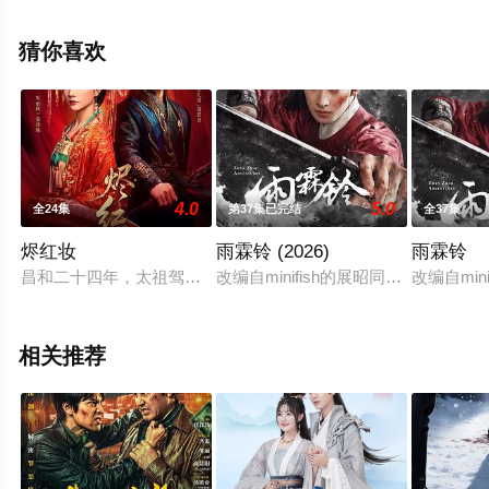
局剧情已揭晓（1-41全集），手机免费观看高清无删减完
整版电视剧全集就上飘花影院，更多相关信息可移步至豆
猜你喜欢
瓣电视剧、电视猫或剧情网等平台了解。
4.0
5.0
全24集
第37集已完结
全37集
烬红妆
雨霖铃 (2026)
雨霖铃
昌和二十四年，太祖驾崩引发继位之争。晏清殊遭人陷害被退婚
改编自minifish的展昭同人小说
改编自mi
相关推荐