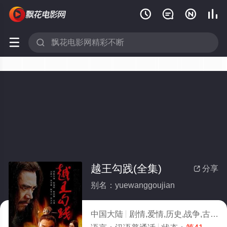






越王勾践(全集)
分享

别名：yuewanggoujian
中国大陆
剧情,爱情,历史,战争,古装,内地剧,国产