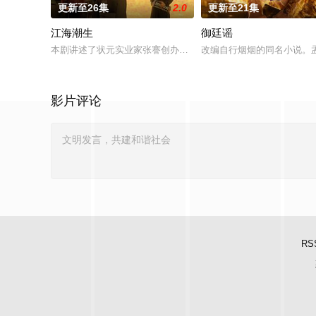
更新至26集
2.0
更新至21集
江海潮生
御廷谣
本剧讲述了状元实业家张謇创办大生企业，实业报国的故事。甲
改编自行烟烟的同名小说。
影片评论
RS