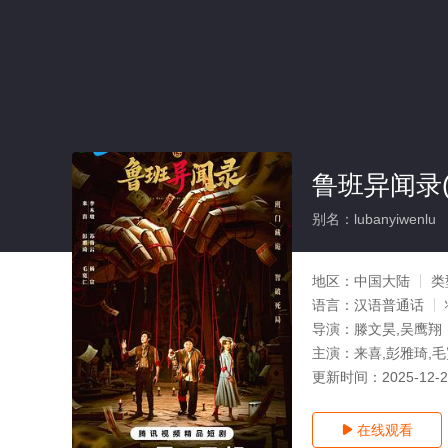
鲁班异闻录(
别名：lubanyiwenlu
地区：
中国大陆
类
语言：
汉语普通话
导演：
滕文昊,吴鹰翔
主演：
来喜,彭雅琦,毛
更新时间：
2025-12-
在线观看
