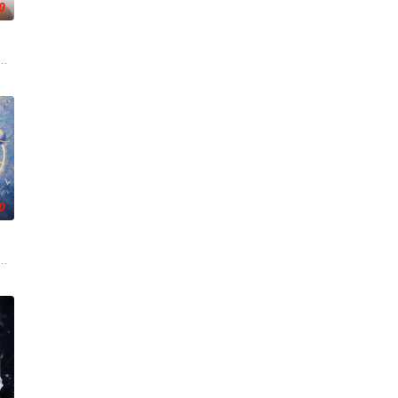
0
诸人
圆（姜贞羽 饰）因意外踏入玄机界，继而卷
述了邻家女孩庞倩（苏晓彤 饰）与童年时因一场意外落下身体残缺的少年顾铭
0
休的对立
白长大以后，林知夏忽然对他说：“江逾白，我喜欢你，哲学和生物学意义上的