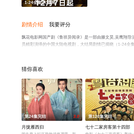
1-24全集/大结局
剧情介绍
我要评分
飘花电影网国产剧《鲁班异闻录》是一部由滕文昊,吴鹰翔导演执
员精彩演绎的中国大陆电视剧，大结局剧情已揭晓（1-24
信息可移步至豆瓣电视剧、电视猫或剧情网等平台了解。
猜你喜欢
第24集完结
3.0
第120集完结
月拢雁西归
七十二家房客第十四部