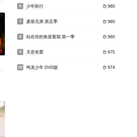
典角色
和他的老婆八姑是流氓恶霸，房客们深受他们
院里住着72家穷苦的房客。屋主炳根和他的老婆八姑是流氓恶霸，房客们深受
少年歌行
980
6

废柴兄弟 第五季
980
7

站在你的角度看我 第一季
980
8

0
天意有爱
975
9

鸣龙少年 DVD版
974
10

”案，
国内MCN公司的offer拉着丈夫付
口，讲述了几个土生土长的青春少年：小令宝、细罗、解小明、东子和美丽少