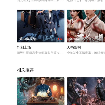
因先君上打压导致武将凋零，新帝面临内忧外患，将军之子南辰
电影《七十二家房客》轰动
第24集完结
4.0
全30集
即刻上场
天书黎明
顶级红圈所君安律师事务所首次设立了挑选优秀实习生入职的“识
少年符生不谙世事，唯独痴
相关推荐