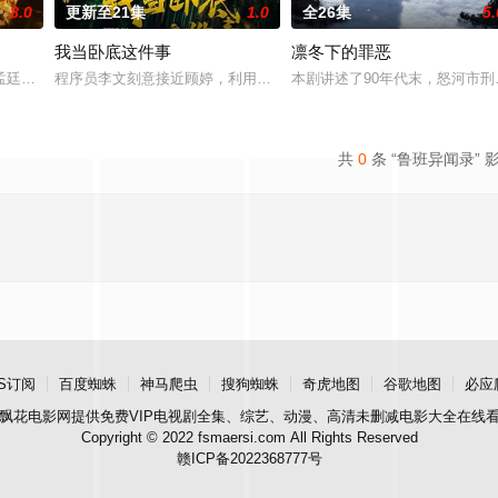
8.0
更新至21集
1.0
全26集
5.
我当卧底这件事
凛冬下的罪恶
午战争后，国家蒙羞，张謇虽高中状元，却渴望寻求
孟廷辉，大平王朝有史以来个以女子进士科三元及第入翰林院的奇女子。十年前
程序员李文刻意接近顾婷，利用顾炎女儿奴的属性，请求老炮儿顾炎
本剧讲述了90年代末，怒河市
共
0
条 “鲁班异闻录” 
S订阅
百度蜘蛛
神马爬虫
搜狗蜘蛛
奇虎地图
谷歌地图
必应
飘花电影网
提供免费VIP电视剧全集、综艺、动漫、高清未删减电影大全在线
Copyright © 2022 fsmaersi.com All Rights Reserved
赣ICP备2022368777号