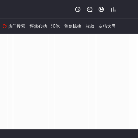




热门搜索
怦然心动
沃伦
荒岛惊魂
叔叔
灰猎犬号
