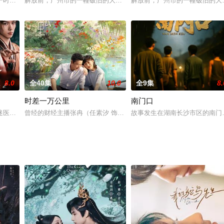
筱扮女避祸，燕霖特赐婚他与扮男入仕的芮祤以护二
一时，著名粤剧演员文觉非在电影里扮演的大反派“太子炳”深入民心，其余的经
解放前，广州市的一幢破旧的大院里住着72家穷苦的房客。屋主炳根
解放前，广州市的一幢破旧的大
8.0
全40集
10.0
全9集
8.
时差一万公里
南门口
君计划”，获选的幸运儿将能得到一大笔奖金和正
迷医学，非常规的行医手段让城中百姓对他又爱又怕。一桩突如其来的“百医之死
曾经的财经主播张冉（任素汐 饰）因不甘海外代购的平凡生活，手握一封
故事发生在湖南长沙市区的南门