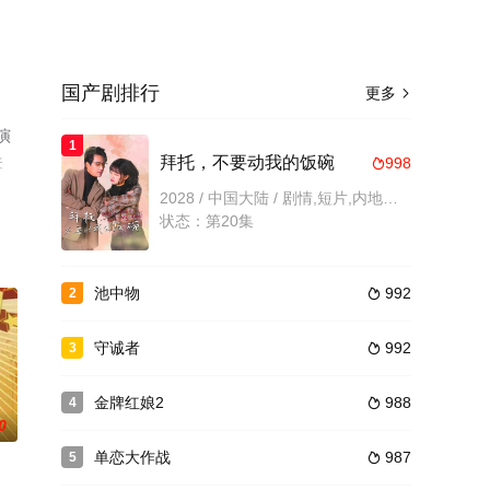
国产剧排行
更多

演
1
关
拜托，不要动我的饭碗
998

2028 / 中国大陆 / 剧情,短片,内地剧,国产
状态：第20集
池中物
992
2

守诚者
992
3

金牌红娘2
988
4

0
单恋大作战
987
5
