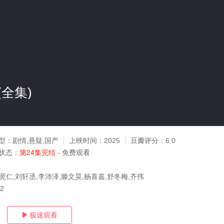
全集)
型：
剧情,悬疑,国产
上映时间：
2025
豆瓣评分：
6.0
状态：
第24集完结
- 免费观看
宽仁,刘轩丞,李沛泽,滕文昊,杨喜嘉,舒冬梅,齐伟
22
极速观看
