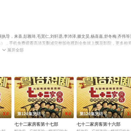
导，来喜,彭雅琦,毛宽仁,刘轩丞,李沛泽,滕文昊,杨喜嘉,舒冬梅,齐伟等
全集），手机免费观看高清无删减完整版电视剧全集就上飘花影院，更多相
展开全部

3.0
第120集完结
9.0
第120集完结
1.
七十二家房客第十七部
七十二家房客第十六部