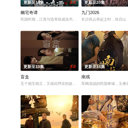
更新至16集
3.0
更新至20集
幽宅奇谭
九门2026
民国时期，江淮与迅哥组成说书班子，偶遇“白天人住屋，晚上鬼占
长沙风云再起之时，张启山（
更新至13集
5.0
更新至14集
盲盒
南戏
五个相互独立，又彼此呼应的故事——用一场精心策划的“夏令营”
军阀混战的民国奉城，玉佛