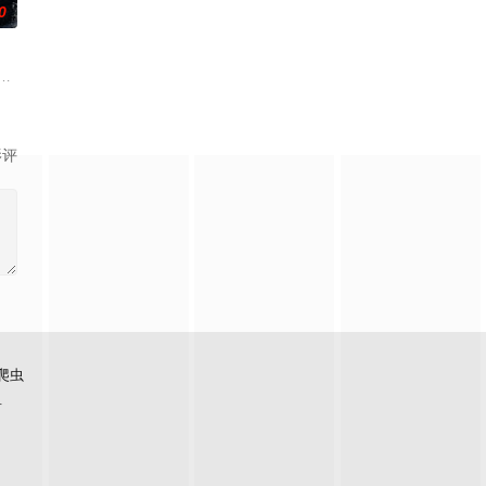
0
的她被他
带自己用程序员身份卧底电诈集团以求查出未婚
刑侦支队在无普及监控、无DNA鉴定技术的支持下，通过摸排、勘查等传统刑侦
影评
爬虫
看