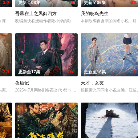
3.0
更新至08集
7.0
更新至06集
10.
吾凰在上之凤御四方
我的鸵鸟先生
房”的阴阳宅，江淮被掳走配“阴婚”。他与女
陈伟霆 饰）与吴老狗（曾舜晞 饰）强强联手，携手霍仙姑（陈瑶 饰）与九门
改编自快看漫画作者嗷小泽的独家连载漫画《吾凰在上》。现代少女奚
本剧改编自含胭的同名小说，讲
7.0
更新至17集
10.0
更新至16集
9.
夜语记
天才，女友
完成复仇的受害者；临终前与遗憾和解的“无用
头离奇失窃，戏班主横尸戏台，将冷血少帅许又安与昆曲名伶荣筱楠推向不死不
2025年7月网络剧备案当代 都市 海南越酷文化传媒有限公司
根据素光同同名小说改编。江逾