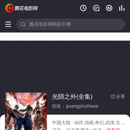






光阴之外(全集)
分享

别名：guangyinzhiwai
中国大陆
动作,动画,奇幻,武侠,古装,国产动漫