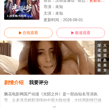
语言：
汉语普通话
状态：
更新至33集
导演：
未知
主演：
未知
1-26全集/大结局
更新时间：
2026-08-01
在线观看
极速观看


剧情介绍
我要评分
飘花电影网国产动漫《光阴之外》是一部由知名导演执
导，众多演员精彩演绎的中国大陆动漫，大结局剧情已揭
晓（1-26全集），手机免费观看高清无删减完整版动漫全
