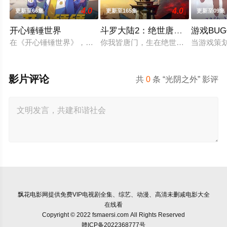
4.0
4.0
更新至66集
更新至165集
更新至09集
开心锤锤世界
斗罗大陆2：绝世唐门2023
游戏BU
在《开心锤锤世界》，生活着乐观善良的少年锤锤和他性格各异
你我皆唐门，生在绝世中——腾讯视
当游戏策
影片评论
共
0
条 “光阴之外” 影评
飘花电影网
提供免费VIP电视剧全集、综艺、动漫、高清未删减电影大全
在线看
Copyright © 2022 fsmaersi.com All Rights Reserved
赣ICP备2022368777号