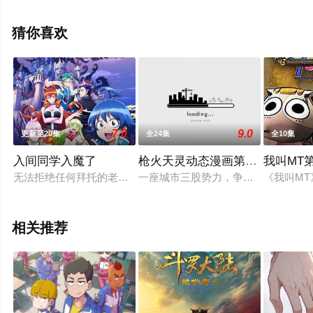
集就上飘花影院，更多相关信息可移步至豆瓣动漫、电视
猫或剧情网等平台了解。
猜你喜欢
7.0
9.0
更新至20集
全24集
全10集
入间同学入魔了
枪火天灵动态漫画第2季
我叫MT
无法拒绝任何拜托的老好人铃木入间，是个从1岁开始就踏入社
一座城市三股势力，争斗焦点克金之
《我叫M
相关推荐