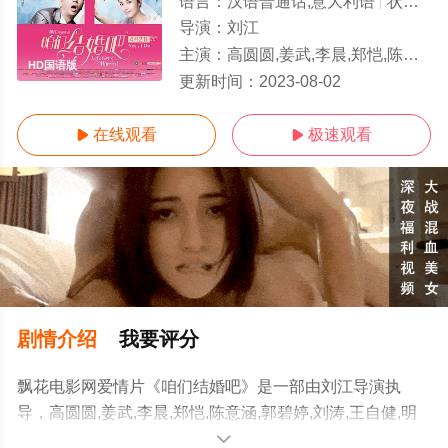
语言：
汉语普通话,意大利语
状态：
导演：
刘江
主演：
高圆圆,姜武,李晨,郑恺,陈意涵,郭碧婷,刘涛,王自健,明道,萨日娜,张铎,大左,莫小奇,屠洪
HD国语版
更新时间：
2023-08-02
在线观看
极速观看


剧情介绍
我要评分
飘花电影网爱情片《咱们结婚吧》是一部由刘江导演执
导，高圆圆,姜武,李晨,郑恺,陈意涵,郭碧婷,刘涛,王自健,明
道,萨日娜,张铎,大左,莫小奇,屠洪刚,英壮,朱佳煜,范明,江平,
