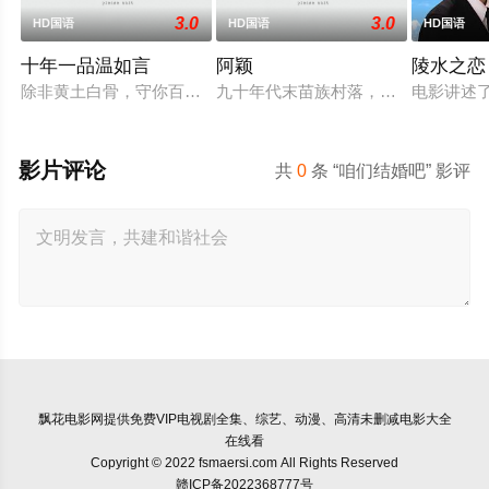
3.0
3.0
HD国语
HD国语
HD国语
十年一品温如言
阿颖
陵水之恋
除非黄土白骨，守你百岁无忧，你是否遇见十年羁绊百年奉陪的那
九十年代末苗族村落，女孩阿颖反抗
电影讲述
影片评论
共
0
条 “咱们结婚吧” 影评
飘花电影网
提供免费VIP电视剧全集、综艺、动漫、高清未删减电影大全
在线看
Copyright © 2022 fsmaersi.com All Rights Reserved
赣ICP备2022368777号