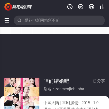






咱们结婚吧
分享

别名：zanmenjiehunba
中国大陆
喜剧,爱情
2015
1.0