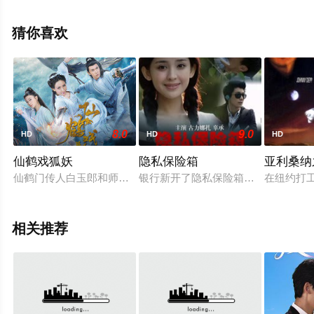
王彤,刘天池等演员精彩演绎的中国大陆电影，手机免费观
看高清无删减完整版电影大全就上飘花影院，更多相关信
猜你喜欢
息可移步至豆瓣电影、电视猫或剧情网等平台了解。
8.0
9.0
HD
HD
HD
仙鹤戏狐妖
隐私保险箱
亚利桑纳
仙鹤门传人白玉郎和师傅在外出时感受到浓浓的妖气，鹤仙人对
银行新开了隐私保险箱业务，其中有
在纽约打
相关推荐